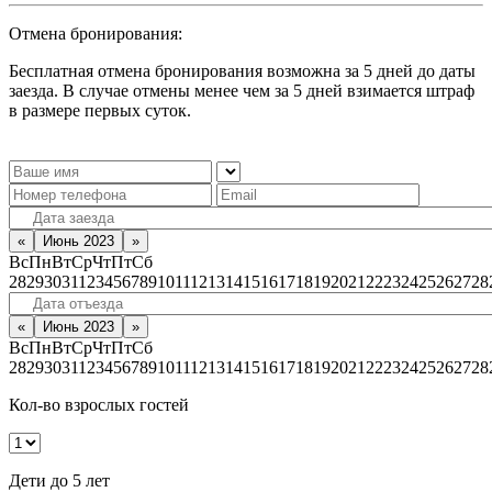
Отмена бронирования:
Бесплатная отмена бронирования возможна за 5 дней до даты
заезда. В случае отмены менее чем за 5 дней взимается штраф
в размере первых суток.
«
Июнь 2023
»
Вс
Пн
Вт
Ср
Чт
Пт
Сб
28
29
30
31
1
2
3
4
5
6
7
8
9
10
11
12
13
14
15
16
17
18
19
20
21
22
23
24
25
26
27
28
«
Июнь 2023
»
Вс
Пн
Вт
Ср
Чт
Пт
Сб
28
29
30
31
1
2
3
4
5
6
7
8
9
10
11
12
13
14
15
16
17
18
19
20
21
22
23
24
25
26
27
28
Кол-во взрослых гостей
Дети до 5 лет