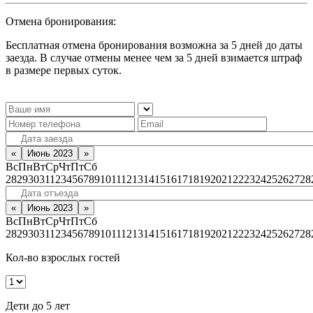
Отмена бронирования:
Бесплатная отмена бронирования возможна за 5 дней до даты
заезда. В случае отмены менее чем за 5 дней взимается штраф
в размере первых суток.
«
Июнь 2023
»
Вс
Пн
Вт
Ср
Чт
Пт
Сб
28
29
30
31
1
2
3
4
5
6
7
8
9
10
11
12
13
14
15
16
17
18
19
20
21
22
23
24
25
26
27
28
«
Июнь 2023
»
Вс
Пн
Вт
Ср
Чт
Пт
Сб
28
29
30
31
1
2
3
4
5
6
7
8
9
10
11
12
13
14
15
16
17
18
19
20
21
22
23
24
25
26
27
28
Кол-во взрослых гостей
Дети до 5 лет